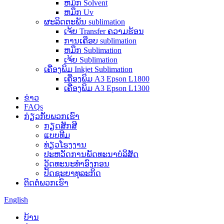
ຫມຶກ Solvent
ຫມຶກ Uv
ຜະລິດຕະພັນ sublimation
ເຈ້ຍ Transfer ຄວາມຮ້ອນ
ການເຄືອບ sublimation
ຫມຶກ Sublimation
ເຈ້ຍ Sublimation
ເຄື່ອງພິມ Inkjet Sublimation
ເຄື່ອງພິມ A3 Epson L1800
ເຄື່ອງພິມ A3 Epson L1300
ຂ່າວ
FAQs
ກ່ຽວກັບພວກເຮົາ
ກຽດສັກສີ
ແບບທີມ
ທ່ຽວໂຮງງານ
ປະຫວັດການພັດທະນາບໍລິສັດ
ວັດທະນະທໍາອົງກອນ
ປັດຊະຍາທຸລະກິດ
ຕິດຕໍ່ພວກເຮົາ
English
ບ້ານ