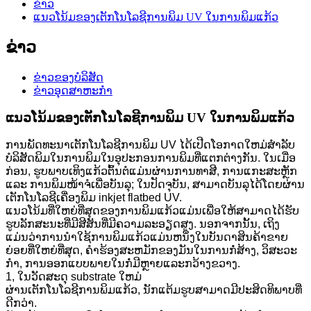
ຂ່າວ
ແນວໂນ້ມຂອງເຕັກໂນໂລຊີການພິມ UV ໃນການພິມແກ້ວ
ຂ່າວ
ຂ່າວຂອງບໍລິສັດ
ຂ່າວອຸດສາຫະກໍາ
ແນວໂນ້ມຂອງເຕັກໂນໂລຊີການພິມ UV ໃນການພິມແກ້ວ
ການພັດທະນາເຕັກໂນໂລຊີການພິມ UV ໄດ້ເປີດໂອກາດໃຫມ່ສໍາລັບ
ບໍລິສັດພິມໃນການພິມໃນອຸປະກອນການພິມທີ່ແຕກຕ່າງກັນ. ​ໃນ​ເມື່ອ​
ກ່ອນ, ຮູບ​ພາບ​ເທິງ​ແກ້ວ​ຕົ້ນຕໍ​ແມ່ນ​ຜ່ານ​ການ​ທາ​ສີ, ການ​ແກະສະຫຼັກ ​
ແລະ ການ​ພິມ​ໜ້າ​ຈໍ​ເພື່ອ​ບັນລຸ; ໃນປັດຈຸບັນ, ສາມາດບັນລຸໄດ້ໂດຍຜ່ານ
ເຕັກໂນໂລຊີເຄື່ອງພິມ inkjet flatbed UV.
ແນວໂນ້ມທີ່ໃຫຍ່ທີ່ສຸດຂອງການພິມແກ້ວແມ່ນເພື່ອໃຫ້ສາມາດໄດ້ຮັບ
ຮູບລັກສະນະທີ່ມີສີສັນທີ່ມີຄວາມລະອຽດສູງ. ນອກຈາກນັ້ນ, ເຖິງ
ແມ່ນວ່າການນໍາໃຊ້ການພິມແກ້ວແມ່ນຫນຶ່ງໃນບັນດາສິນຄ້າຂາຍ
ຍ່ອຍທີ່ໃຫຍ່ທີ່ສຸດ, ຄໍາຮ້ອງສະຫມັກຂອງມັນໃນການກໍ່ສ້າງ, ວິສະວະ
ກໍາ, ການອອກແບບພາຍໃນກໍ່ມີຫຼາຍແລະກວ້າງຂວາງ.
1, ໃນວັດສະດຸ substrate ໃຫມ່
ຜ່ານ​ເຕັກ​ໂນ​ໂລ​ຊີ​ການ​ພິມ​ແກ້ວ, ນັກ​ແຕ້ມ​ຮູບ​ສາ​ມາດ​ມີ​ປະ​ສິດ​ທິ​ພາບ​ທີ່​
ດີກ​ວ່າ.