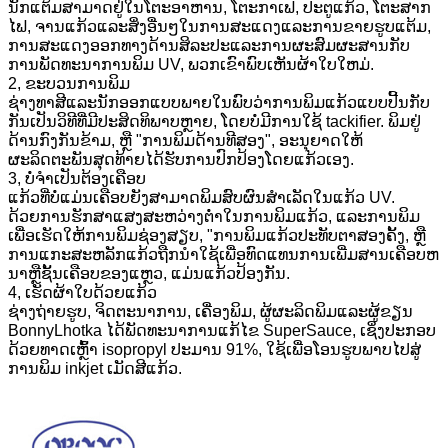
ນັກແຕ້ມສາມາດຢູ່ໃນໂຕະອາຫານ, ໂຕະກາເຟ, ປະຕູແກ້ວ, ໂຕະສາກ
ໄຟ, ຈານແກ້ວແລະສິ່ງອື່ນໆໃນການສະແດງແລະການຂາຍຮູບແຕ້ມ,
ການສະແດງອອກທາງດ້ານສິລະປະແລະການຜະສົມຜະສານກັບ
ການພັດທະນາການພິມ UV, ພວກເຂົາພົບເຫັນຜ້າໃບໃຫມ່.
2, ຂະບວນການພິມ
ຊ່າງທາສີແລະນັກອອກແບບພາຍໃນພົບວ່າການພິມແກ້ວແບບປີ້ນກັບ
ກັນເປັນວິທີທີ່ມີປະສິດທິພາບຫຼາຍ, ໂດຍບໍ່ມີການໃຊ້ tackifier. ພິມຢູ່
ດ້ານກົງກັນຂ້າມ, ຫຼື "ການພິມດ້ານທີສອງ", ອະນຸຍາດໃຫ້
ຜະລິດຕະພັນສຸດທ້າຍໄດ້ຮັບການປົກປ້ອງໂດຍແກ້ວເອງ.
3, ບໍ່ຈໍາເປັນຕ້ອງເຄືອບ
ແກ້ວທີ່ບໍ່ແມ່ນເຄືອບຍັງສາມາດພິມສົບຜົນສໍາເລັດໃນແກ້ວ UV.
ດ້ວຍການຮັກສາແສງສະຫວ່າງຕ່ໍາໃນການພິມແກ້ວ, ແລະການພິມ
ເພື່ອເຮັດໃຫ້ການພິມຊ່ອງສຽບ, "ການພິມແກ້ວປະທັບຕາສອງຄັ້ງ, ຫຼື
ການແກະສະຫລັກແກ້ວຖືກນໍາໃຊ້ເພື່ອທົດແທນການເພີ່ມສານເຄືອບຫ
ນາຫຼືຊັ້ນເຄືອບຂອງແຫຼວ, ແມ່ນແກ້ວປ້ອງກັນ.
4, ເຮັດຜ້າໃບດ້ວຍແກ້ວ
ຊ່າງຖ່າຍຮູບ, ຈິດຕະນາການ, ເຄື່ອງພິມ, ຜູ້ຜະລິດພິມແລະຜູ້ຂຽນ
BonnyLhotka ໄດ້ພັດທະນາການແກ້ໄຂ SuperSauce, ເຊິ່ງປະກອບ
ດ້ວຍທາດເຫຼົ້າ isopropyl ປະມານ 91%, ໃຊ້ເພື່ອໂອນຮູບພາບໄປສູ່
ການພິມ inkjet ເມັດສີແກ້ວ.