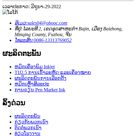
ເວລາປະກາດ: ມິຖຸນາ-29-2022
ອີເມວ:
sales04@obooc.com
ທີ່ຢູ່:
ໄລຍະທີ 2, ເຂດອຸດສາຫະກໍາ Bajin, ເມືອງ Baizhong,
Minqing County, Fuzhou, ຈີນ
ໂທລະສັບ:
0086-13313769052
ຜະລິດຕະພັນ
ຫມຶກເຄື່ອງພິມ Inkjet
TIJ2.5 ການເຂົ້າລະຫັດ ແລະເຄື່ອງໝາຍ
ຜະລິດຕະພັນການເລືອກຕັ້ງ
ຫມຶກເຫຼົ້າສິລະປະ
ການຂຽນ Pen Marker Ink
ລິ້ງດ່ວນ
ຜະລິດຕະພັນ
ກ່ຽວກັບພວກເຮົາ
ຕິດຕໍ່ພວກເຮົາ
ທ່ຽວໂຮງງານ