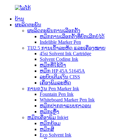
ບ້ານ
ຜະລິດຕະພັນ
ຜະລິດຕະພັນການເລືອກຕັ້ງ
ຫມຶກການເລືອກຕັ້ງທີ່ຍົກເລີກບໍ່ໄດ້
Indelible Marker Pen
TIJ2.5 ການເຂົ້າລະຫັດ ແລະເຄື່ອງໝາຍ
45si Solvent Ink Cartridge
Solvent Coding Ink
ຫມຶກທີ່ໃຊ້ນ້ໍາ
ຫມຶກ HP 45A 51645A
ລະບົບເຕີມເງິນ CISS
ເຄື່ອງພິມລະຫັດ
ການຂຽນ Pen Marker Ink
Fountain Pen Ink
Whiteboard Marker Pen Ink
ຫມຶກປາກກາແບບຖາວອນ
ຫມຶກເຫຼົ້າ
ຫມຶກເຄື່ອງພິມ Inkjet
ຫມຶກຍ້ອມ
ຫມຶກສີ
Eco Solvent Ink