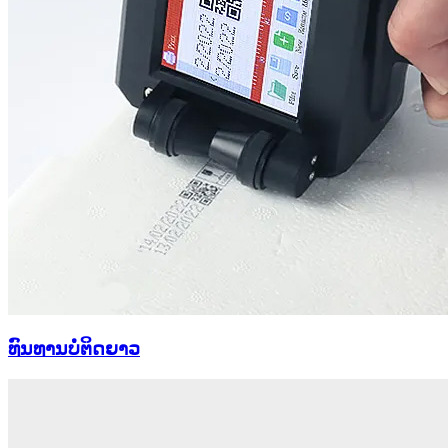
ທົນທານບໍ່ຕິດຍາວ