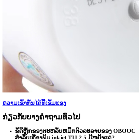
ຄວາມເຂົ້າກັນໄດ້ທີ່ເຂັ້ມແຂງ
ກ່ຽວກັບບາງຄໍາຖາມທົ່ວໄປ
ຂໍ້ດີຫຼັກຂອງຕະຫລັບຫມຶກຕົວລະລາຍຂອງ OBOOC
ສໍາລັບເຄື່ອງພິມ inkjet TIJ 2.5 ມີຫຍັງແດ່?