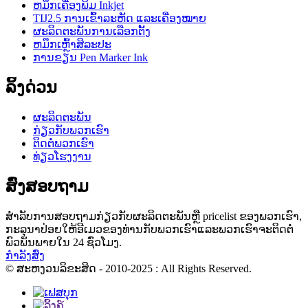
ຫມຶກເຄື່ອງພິມ Inkjet
TIJ2.5 ການເຂົ້າລະຫັດ ແລະເຄື່ອງໝາຍ
ຜະລິດຕະພັນການເລືອກຕັ້ງ
ຫມຶກເຫຼົ້າສິລະປະ
ການຂຽນ Pen Marker Ink
ລິ້ງດ່ວນ
ຜະລິດຕະພັນ
ກ່ຽວກັບພວກເຮົາ
ຕິດຕໍ່ພວກເຮົາ
ທ່ຽວໂຮງງານ
ສົ່ງສອບຖາມ
ສໍາ​ລັບ​ການ​ສອບ​ຖາມ​ກ່ຽວ​ກັບ​ຜະ​ລິດ​ຕະ​ພັນ​ຫຼື pricelist ຂອງ​ພວກ​ເຮົາ​,
ກະ​ລຸ​ນາ​ປ່ອຍ​ໃຫ້​ອີ​ເມວ​ຂອງ​ທ່ານ​ກັບ​ພວກ​ເຮົາ​ແລະ​ພວກ​ເຮົາ​ຈະ​ຕິດ​ຕໍ່​
ພົວ​ພັນ​ພາຍ​ໃນ 24 ຊົ່ວ​ໂມງ​.
ກຳລັງສົ່ງ
© ສະຫງວນລິຂະສິດ - 2010-2025 : All Rights Reserved.