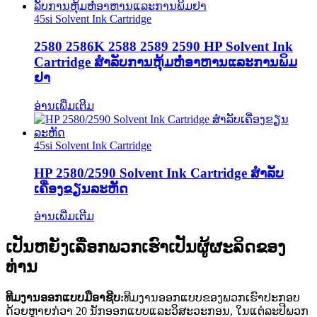
45si Solvent Ink Cartridge
2580 2586K 2588 2589 2590 HP Solvent Ink
Cartridge ສໍາລັບການຫຸ້ມຫໍ່ອາຫານແລະການພິມ
ຢາ
ອ່ານເພີ່ມເຕີມ
45si Solvent Ink Cartridge
HP 2580/2590 Solvent Ink Cartridge ສໍາລັບ
ເຄື່ອງຂຽນລະຫັດ
ອ່ານເພີ່ມເຕີມ
ເປັນຫຍັງເລືອກພວກເຮົາເປັນຜູ້ຜະລິດຂອງ
ທ່ານ
ທີມງານອອກແບບມືອາຊີບ:
ທີມງານອອກແບບຂອງພວກເຮົາປະກອບ
ດ້ວຍຫຼາຍກ່ວາ 20 ນັກອອກແບບແລະວິສະວະກອນ, ໃນແຕ່ລະປີພວກ