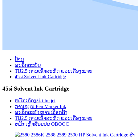
ບ້ານ
ຜະລິດຕະພັນ
TIJ2.5 ການເຂົ້າລະຫັດ ແລະເຄື່ອງໝາຍ
45si Solvent Ink Cartridge
45si Solvent Ink Cartridge
ຫມຶກເຄື່ອງພິມ Inkjet
ການຂຽນ Pen Marker Ink
ຜະລິດຕະພັນການເລືອກຕັ້ງ
TIJ2.5 ການເຂົ້າລະຫັດ ແລະເຄື່ອງໝາຍ
ຫມຶກເຫຼົ້າສິລະປະ OBOOC