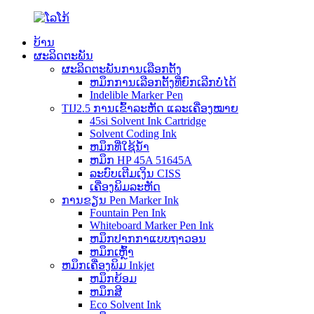
ບ້ານ
ຜະລິດຕະພັນ
ຜະລິດຕະພັນການເລືອກຕັ້ງ
ຫມຶກການເລືອກຕັ້ງທີ່ຍົກເລີກບໍ່ໄດ້
Indelible Marker Pen
TIJ2.5 ການເຂົ້າລະຫັດ ແລະເຄື່ອງໝາຍ
45si Solvent Ink Cartridge
Solvent Coding Ink
ຫມຶກທີ່ໃຊ້ນ້ໍາ
ຫມຶກ HP 45A 51645A
ລະບົບເຕີມເງິນ CISS
ເຄື່ອງພິມລະຫັດ
ການຂຽນ Pen Marker Ink
Fountain Pen Ink
Whiteboard Marker Pen Ink
ຫມຶກປາກກາແບບຖາວອນ
ຫມຶກເຫຼົ້າ
ຫມຶກເຄື່ອງພິມ Inkjet
ຫມຶກຍ້ອມ
ຫມຶກສີ
Eco Solvent Ink