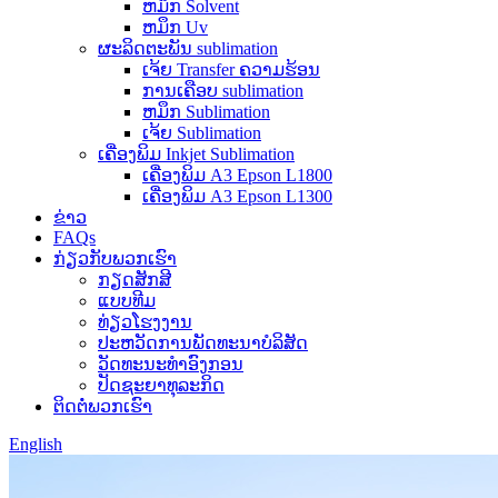
ຫມຶກ Solvent
ຫມຶກ Uv
ຜະລິດຕະພັນ sublimation
ເຈ້ຍ Transfer ຄວາມຮ້ອນ
ການເຄືອບ sublimation
ຫມຶກ Sublimation
ເຈ້ຍ Sublimation
ເຄື່ອງພິມ Inkjet Sublimation
ເຄື່ອງພິມ A3 Epson L1800
ເຄື່ອງພິມ A3 Epson L1300
ຂ່າວ
FAQs
ກ່ຽວກັບພວກເຮົາ
ກຽດສັກສີ
ແບບທີມ
ທ່ຽວໂຮງງານ
ປະຫວັດການພັດທະນາບໍລິສັດ
ວັດທະນະທໍາອົງກອນ
ປັດຊະຍາທຸລະກິດ
ຕິດຕໍ່ພວກເຮົາ
English