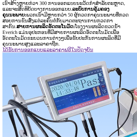
ເຮົາສ້າງຫຼາຍກ່ວາ 300 ການອອກແບບນະວັດກໍາສໍາລັບຕະຫຼາດ,
ແລະຈະສິດທິບັດບາງການອອກແບບ.
ລະບົບການຄຸ້ມຄອງ
ຄຸນນະພາບ:
ພວກເຮົາມີຫຼາຍກວ່າ 50 ຜູ້ກວດກາຄຸນນະພາບທີ່ກວດ
ສອບການຂົນສົ່ງແຕ່ລະຄົນຕໍ່ກັບມາດຕະຖານການກວດກາ
ສາກົນ.
ສາຍການຜະລິດອັດຕະໂນມັດ:
ໂຮງງານຜະລິດຂວດນ້ໍາ
Everich ແມ່ນອຸປະກອນທີ່ມີສາຍການຜະລິດອັດຕະໂນມັດເພື່ອ
ອັດຕະໂນມັດຂະບວນການຕ່າງໆເພື່ອຮັບປະກັນການຜະລິດທີ່ມີ
ຄຸນນະພາບສູງແລະລາຄາຖືກ.
ໄດ້ຮັບການອອກແບບແລະລາຄາຟຣີໃນປັດຈຸບັນ