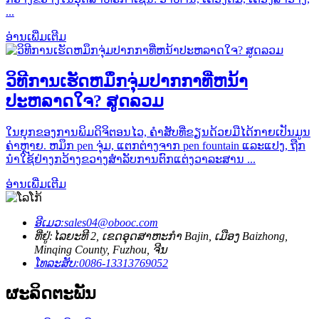
...
ອ່ານເພີ່ມເຕີມ
ວິທີການເຮັດຫມຶກຈຸ່ມປາກກາທີ່ຫນ້າ
ປະຫລາດໃຈ? ສູດລວມ
ໃນຍຸກຂອງການພິມດິຈິຕອນໄວ, ຄໍາສັບທີ່ຂຽນດ້ວຍມືໄດ້ກາຍເປັນມູນ
ຄ່າຫຼາຍ. ຫມຶກ pen ຈຸ່ມ, ແຕກຕ່າງຈາກ pen fountain ແລະແປງ, ຖືກ
ນໍາໃຊ້ຢ່າງກວ້າງຂວາງສໍາລັບການຕົກແຕ່ງວາລະສານ ...
ອ່ານເພີ່ມເຕີມ
ອີເມວ:
sales04@obooc.com
ທີ່ຢູ່:
ໄລຍະທີ 2, ເຂດອຸດສາຫະກໍາ Bajin, ເມືອງ Baizhong,
Minqing County, Fuzhou, ຈີນ
ໂທລະສັບ:
0086-13313769052
ຜະລິດຕະພັນ