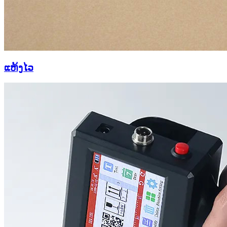
ແຫ້ງໄວ