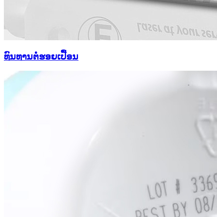
ທົນທານຕໍ່ຮອຍເປື້ອນ