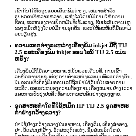
ເຂົ້າກັນໄດ້ກັບຮູບແບບເຄື່ອງພິມຕ່າງໆ, ເຫມາະສໍາລັບ
ອຸປະກອນທີ່ຫລາກຫລາຍ, ແຫ້ງໄວໂດຍບໍ່ມີການໃຫ້ຄວາມ
ຮ້ອນ, ສະຫນອງການຍຶດຫມັ້ນທີ່ເຂັ້ມແຂງ, ຮັບປະກັນການໄຫຼ
ຂອງຫມຶກກ້ຽງໂດຍບໍ່ມີການອຸດຕັນ, ແລະໃຫ້ລະຫັດທີ່ມີຄວາມ
ລະອຽດສູງ.
ຄວາມແຕກຕ່າງລະຫວ່າງເຄື່ອງພິມ inkjet ມືຖື TIJ
2.5 ແລະເຄື່ອງພິມ inkjet ອອນໄລນ໌ TIJ 2.5 ແມ່ນ
ຫຍັງ?
ເຄື່ອງພິມມືຖືມີຄວາມຫນາແຫນ້ນແລະເຄື່ອນທີ່, ການເຂົ້າ
ລະຫັດການປະຊຸມຕ້ອງການຕໍາແຫນ່ງແລະມຸມທີ່ແຕກຕ່າງກັນ,
ໃນຂະນະທີ່ເຄື່ອງພິມອອນໄລນ໌ຖືກນໍາໃຊ້ຕົ້ນຕໍໃນສາຍການ
ຜະລິດ, ຕອບສະຫນອງຄວາມຕ້ອງການເຄື່ອງຫມາຍຢ່າງໄວວາ
ແລະການປັບປຸງປະສິດທິພາບການຜະລິດຢ່າງຫຼວງຫຼາຍ.
ອຸດສາຫະກໍາໃດທີ່ໃຊ້ຫມຶກ HP TIJ 2.5 ອຸດສາຫະ
ກໍາຢ່າງກວ້າງຂວາງ?
ນໍາໃຊ້ຢ່າງກວ້າງຂວາງໃນອາຫານ, ເຄື່ອງດື່ມ, ເຄື່ອງສໍາອາງ,
ຢາ, ວັດສະດຸກໍ່ສ້າງ, ວັດສະດຸຕົກແຕ່ງ, ຊິ້ນສ່ວນລົດໃຫຍ່,
ອົງປະກອບເອເລັກໂຕຣນິກ, ແລະອຸດສາຫະກໍາອື່ນໆ. ເຫມາະ