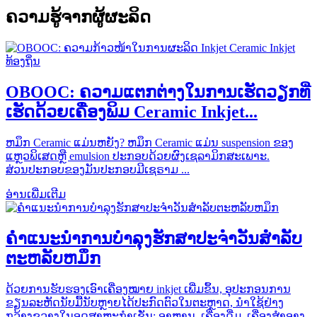
ຄວາມຮູ້ຈາກຜູ້ຜະລິດ
OBOOC: ຄວາມ​ແຕກ​ຕ່າງ​ໃນ​ການ​ເຮັດ​ວຽກ​ທີ່​
ເຮັດ​ດ້ວຍ​ເຄື່ອງ​ພິມ Ceramic Inkjet...
ຫມຶກ Ceramic ແມ່ນຫຍັງ? ຫມຶກ Ceramic ແມ່ນ suspension ຂອງ
ແຫຼວພິເສດຫຼື emulsion ປະກອບດ້ວຍຜົງເຊລາມິກສະເພາະ.
ສ່ວນປະກອບຂອງມັນປະກອບມີເຊຣາມ ...
ອ່ານເພີ່ມເຕີມ
ຄໍາແນະນໍາການບໍາລຸງຮັກສາປະຈໍາວັນສໍາລັບ
ຕະຫລັບຫມຶກ
ດ້ວຍການຮັບຮອງເອົາເຄື່ອງໝາຍ inkjet ເພີ່ມຂຶ້ນ, ອຸປະກອນການ
ຂຽນລະຫັດນັບມື້ນັບຫຼາຍໄດ້ປະກົດຕົວໃນຕະຫຼາດ, ນຳໃຊ້ຢ່າງ
ກວ້າງຂວາງໃນອຸດສາຫະກຳເຊັ່ນ: ອາຫານ, ເຄື່ອງດື່ມ, ເຄື່ອງສຳອາງ,