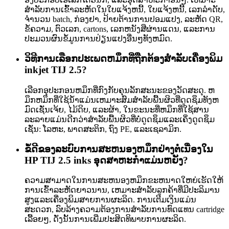
ສໍາລັບການເຂົ້າລະຫັດໃນໃບແຈ້ງຫນີ້, ໃບແຈ້ງຫນີ້, ເລກລໍາດັບ,
ຈໍານວນ batch, ກ່ອງຢາ, ປ້າຍຕ້ານການປອມແປງ, ລະຫັດ QR,
ຂໍ້ຄວາມ, ຕົວເລກ, cartons, ເລກຫນັງສືຜ່ານແດນ, ແລະການ
ປະມວນຜົນຂໍ້ມູນການປ່ຽນແປງອື່ນໆທັງຫມົດ.
ວິທີການເລືອກປະເພດຫມຶກທີ່ຖືກຕ້ອງສໍາລັບເຄື່ອງພິມ
inkjet TIJ 2.5?
ເລືອກອຸປະກອນຫມຶກທີ່ກົງກັບຄຸນລັກສະນະຂອງວັດສະດຸ. ຫ
ມຶກຫມຶກທີ່ໃຊ້ນ້ໍາແມ່ນເຫມາະສົມສໍາລັບພື້ນຜິວທີ່ດູດຊຶມທັງຫ
ມົດເຊັ່ນເຈ້ຍ, ໄມ້ດິບ, ແລະຜ້າ, ໃນຂະນະທີ່ຫມຶກທີ່ໃຊ້ສານ
ລະລາຍແມ່ນດີກວ່າສໍາລັບພື້ນຜິວທີ່ບໍ່ດູດຊຶມແລະເຄິ່ງດູດຊຶມ
ເຊັ່ນ: ໂລຫະ, ພາດສະຕິກ, ຖົງ PE, ແລະເຊລາມິກ.
ຂໍ້ດີຂອງລະບົບການສະຫນອງຫມຶກຢ່າງຕໍ່ເນື່ອງໃນ
HP TIJ 2.5 inks ອຸດສາຫະກໍາແມ່ນຫຍັງ?
ຄວາມສາມາດໃນການສະຫນອງຫມຶກຂະຫນາດໃຫຍ່ເຮັດໃຫ້
ການເຂົ້າລະຫັດຍາວນານ, ເຫມາະສໍາລັບລູກຄ້າທີ່ມີປະລິມານ
ສູງແລະເຄື່ອງພິມສາຍການຜະລິດ. ການເຕີມເງິນແມ່ນ
ສະດວກ, ລົບລ້າງຄວາມຕ້ອງການສໍາລັບການທົດແທນ cartridge
ເລື້ອຍໆ, ດັ່ງນັ້ນການເພີ່ມປະສິດທິພາບການຜະລິດ.