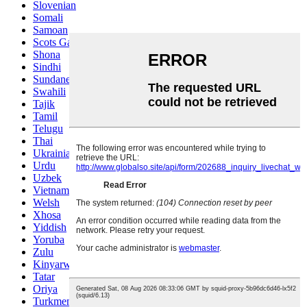
Slovenian
Somali
Samoan
Scots Gaelic
Shona
Sindhi
Sundanese
Swahili
Tajik
Tamil
Telugu
Thai
Ukrainian
Urdu
Uzbek
Vietnamese
Welsh
Xhosa
Yiddish
Yoruba
Zulu
Kinyarwanda
Tatar
Oriya
Turkmen