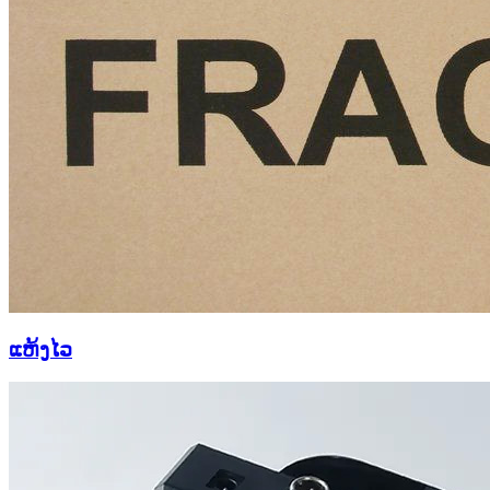
ແຫ້ງໄວ