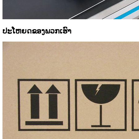
ປະໂຫຍດຂອງພວກເຮົາ