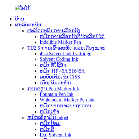
ບ້ານ
ຜະລິດຕະພັນ
ຜະລິດຕະພັນການເລືອກຕັ້ງ
ຫມຶກການເລືອກຕັ້ງທີ່ຍົກເລີກບໍ່ໄດ້
Indelible Marker Pen
TIJ2.5 ການເຂົ້າລະຫັດ ແລະເຄື່ອງໝາຍ
45si Solvent Ink Cartridge
Solvent Coding Ink
ຫມຶກທີ່ໃຊ້ນ້ໍາ
ຫມຶກ HP 45A 51645A
ລະບົບເຕີມເງິນ CISS
ເຄື່ອງພິມລະຫັດ
ການຂຽນ Pen Marker Ink
Fountain Pen Ink
Whiteboard Marker Pen Ink
ຫມຶກປາກກາແບບຖາວອນ
ຫມຶກເຫຼົ້າ
ຫມຶກເຄື່ອງພິມ Inkjet
ຫມຶກຍ້ອມ
ຫມຶກສີ
Eco Solvent Ink