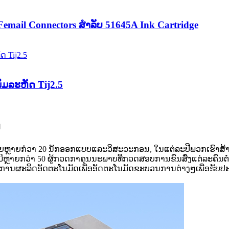
 Femail Connectors ສໍາລັບ 51645A Ink Cartridge
ພິມລະຫັດ Tij2.5
ນ
ຼາຍກ່ວາ 20 ນັກອອກແບບແລະວິສະວະກອນ, ໃນແຕ່ລະປີພວກເຮົາສ້າ
ມີຫຼາຍກວ່າ 50 ຜູ້ກວດກາຄຸນນະພາບທີ່ກວດສອບການຂົນສົ່ງແຕ່ລະຄົ
າຍການຜະລິດອັດຕະໂນມັດເພື່ອອັດຕະໂນມັດຂະບວນການຕ່າງໆເພື່ອຮັບປ