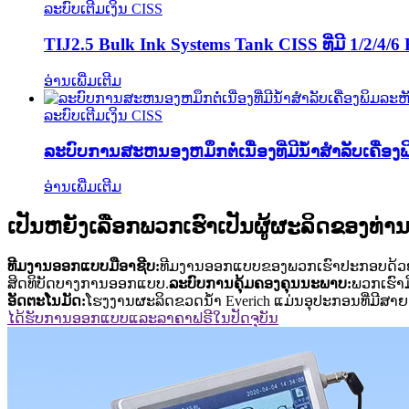
ລະບົບເຕີມເງິນ CISS
TIJ2.5 Bulk Ink Systems Tank CISS ທີ່ມີ 1/2/4/6
ອ່ານເພີ່ມເຕີມ
ລະບົບເຕີມເງິນ CISS
ລະບົບການສະຫນອງຫມຶກຕໍ່ເນື່ອງທີ່ມີນ້ໍາສໍາລັບເຄື່ອງ
ອ່ານເພີ່ມເຕີມ
ເປັນຫຍັງເລືອກພວກເຮົາເປັນຜູ້ຜະລິດຂອງທ່າ
ທີມງານອອກແບບມືອາຊີບ:
ທີມງານອອກແບບຂອງພວກເຮົາປະກອບດ້ວຍຫ
ສິດທິບັດບາງການອອກແບບ.
ລະບົບການຄຸ້ມຄອງຄຸນນະພາບ:
ພວກເຮົາ
ອັດຕະໂນມັດ:
ໂຮງງານຜະລິດຂວດນ້ໍາ Everich ແມ່ນອຸປະກອນທີ່ມີສ
ໄດ້ຮັບການອອກແບບແລະລາຄາຟຣີໃນປັດຈຸບັນ