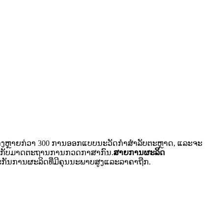
ງຫຼາຍກ່ວາ 300 ການອອກແບບນະວັດກໍາສໍາລັບຕະຫຼາດ, ແລະຈະ
ນຕໍ່ກັບມາດຕະຖານການກວດກາສາກົນ.
ສາຍການຜະລິດ
ະກັນການຜະລິດທີ່ມີຄຸນນະພາບສູງແລະລາຄາຖືກ.